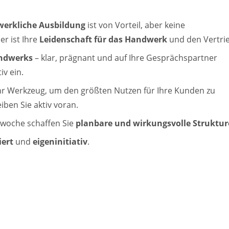
erkliche Ausbildung
ist von Vorteil, aber keine
er ist Ihre
Leidenschaft für das
Handwerk
und den Vertrie
andwerks
– klar, prägnant und auf Ihre Gesprächspartner
iv ein.
 Ihr Werkzeug, um den größten Nutzen für Ihre Kunden zu
ben Sie aktiv voran.
tswoche schaffen Sie
planbare und wirkungsvolle Struktu
niert
und
eigeninitiativ
.