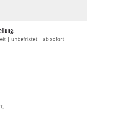
ellung:
zeit | unbefristet | ab sofort
t.
n