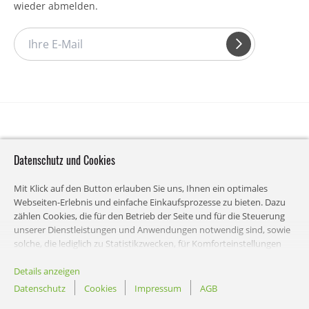
wieder abmelden.
Datenschutz und Cookies
Mit Klick auf den Button erlauben Sie uns, Ihnen ein optimales
Webseiten-Erlebnis und einfache Einkaufsprozesse zu bieten. Dazu
zählen Cookies, die für den Betrieb der Seite und für die Steuerung
unserer Dienstleistungen und Anwendungen notwendig sind, sowie
solche, die lediglich zu Statistikzwecken, für Komforteinstellungen
oder zur Anzeige personalisierter Inhalte genutzt werden. Sie
können selbst entscheiden, welche Kategorien Sie zulassen möchten
Details anzeigen
und die Einstellungen zur Datennutzung individuell anpassen. Bitte
Datenschutz
Cookies
Impressum
AGB
beachten Sie, dass auf Basis Ihrer Einstellungen womöglich nicht alle
RECA