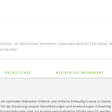
echter. Im Sinne einer leichteren Lesbarkeit wird im Text dieser 
schlechter.
RECHTLICHES
BLEIBEN SIE INFORMIERT
AGB
Erhalten Sie unsere aktuellen A
Produktneuheiten per E-Mail. Sie
EKB
wieder abmelden.
n ein optimales Webseiten-Erlebnis und einfache Einkaufsprozesse zu bieten
Datenschutz
und für die Steuerung unserer Dienstleistungen und Anwendungen notwendig 
omforteinstellungen oder zur Anzeige personalisierter Inhalte genutzt werden