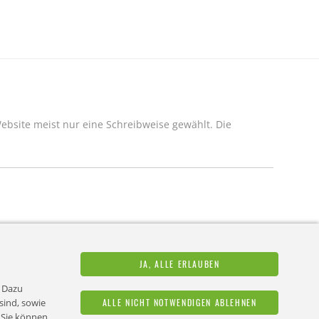
Website meist nur eine Schreibweise gewählt. Die
ngebote und
JA, ALLE ERLAUBEN
 können sich jederzeit
. Dazu
sind, sowie
ALLE NICHT NOTWENDIGEN ABLEHNEN
. Sie können