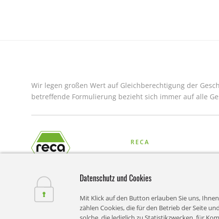
Wir legen großen Wert auf Gleichberechtigung der Geschl
betreffende Formulierung bezieht sich immer auf alle Ge
RECA
Unternehmen
Datenschutz und Cookies
Online-Shop
Mit Klick auf den Button erlauben Sie uns, Ihne
Lösungen
zählen Cookies, die für den Betrieb der Seite 
solche, die lediglich zu Statistikzwecken, für K